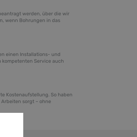
eantragt werden, über die wir
n, wenn Bohrungen in das
n einen Installations- und
em kompetenten Service auch
nte Kostenaufstellung. So haben
 Arbeiten sorgt – ohne