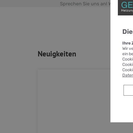
Sprechen Sie uns an! Wir informi
Die
Ihre
Wir v
Neuigkeiten
ein b
Cooki
Cooki
Cooki
Daten