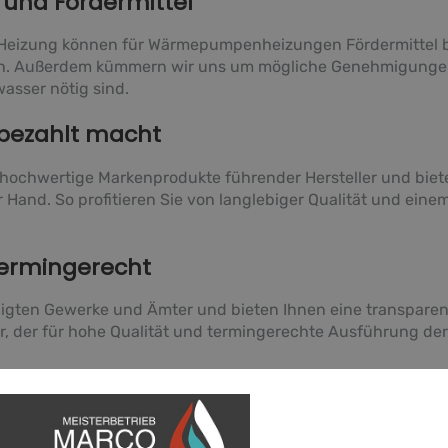
nd Fördermittel
 Heizung können für Wärmepumpenheizungen Fördermittel b
en. Außerdem kümmern wir uns um mögliche Genehmigunge
asser nötig sind.
h bezahlt macht
 hochwertige Markenprodukte führender Hersteller und biete
 Hand. So profitieren Sie von langlebiger Qualität und ein
termingerecht
eiligten Gewerke und Ämter und bieten Ihnen eine transpare
, der für hohe Qualität und termingerechte Ausführung der
uell Fördermöglichkeiten gibt.