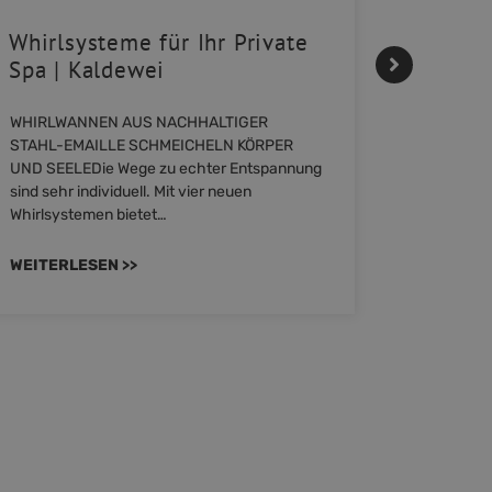
Whirlsysteme für Ihr Private
Gestal
Spa | Kaldewei
Momen
WHIRLWANNEN AUS NACHHALTIGER
Stil für 
STAHL-EMAILLE SCHMEICHELN KÖRPER
HANSAGENE
UND SEELEDie Wege zu echter Entspannung
von Wascht
sind sehr individuell. Mit vier neuen
unterschi
Whirlsystemen bietet…
konzipiert
WEITERLESEN >>
WEITERL