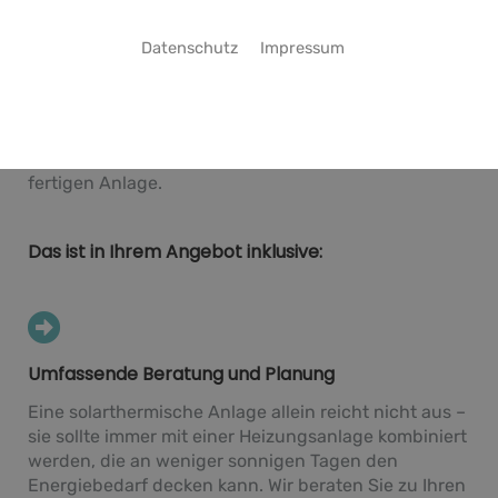
Das Rundum-sorglos-Paket für Bad Fallingbostel
Datenschutz
Impressum
Sie wollen nachhaltig heizen? Sie beschäftigen sich
mit den Möglichkeiten einer Solarheizung? Marco
Gensleitner Installateur- und Heizungsbauermeister
ist Ihr Experte für die Planung und Installation von
Solarheizungen, von der ersten Beratung bis zur
fertigen Anlage.
Das ist in Ihrem Angebot inklusive:
Umfassende Beratung und Planung
Eine solarthermische Anlage allein reicht nicht aus –
sie sollte immer mit einer Heizungsanlage kombiniert
werden, die an weniger sonnigen Tagen den
Energiebedarf decken kann. Wir beraten Sie zu Ihren