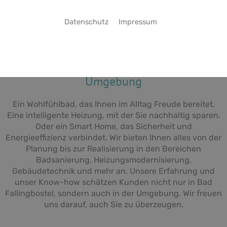
Datenschutz
Impressum
Marco Gensleitner – Ihr Experte für
Heizungsbau, Badsanierung und
Haustechnik in Bad Fallingbostel und
Umgebung
Ein Wohlfühlbad, das Ihnen im Alltag Freude bereitet.
Eine intelligente Heizung, mit der Sie nachhaltig sparen.
Oder ein Smart Home, das Sicherheit und
Energieeffizienz verbindet. Wir bieten Ihnen alles von der
Planung bis zur Realisierung in den Bereichen
Badsanierung, Heizungsmodernisierung,
Gebäudetechnik und mehr an. Unsere Erfahrung und
unser Know-how schätzen Kunden nicht nur in Bad
Fallingbostel, sondern auch in der Umgebung. Wir freuen
uns darauf, auch Sie zu überzeugen.