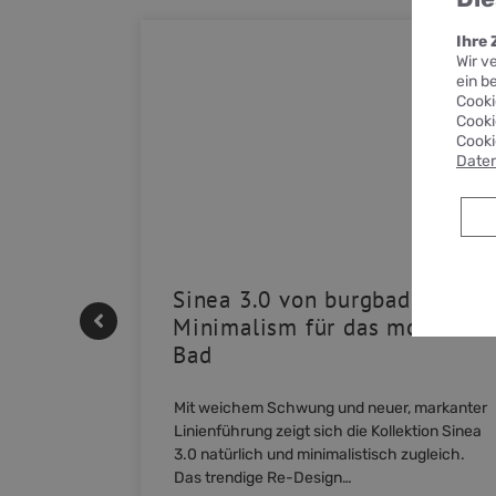
Ihre
Wir v
ein b
Cooki
Cooki
Cooki
Daten
| REHAU
Sinea 3.0 von burgbad: Soft
Minimalism für das moderne
Bad
nskomfort
M NEO
Mit weichem Schwung und neuer, markanter
owohl zum
Linienführung zeigt sich die Kollektion Sinea
3.0 natürlich und minimalistisch zugleich.
Das trendige Re-Design…