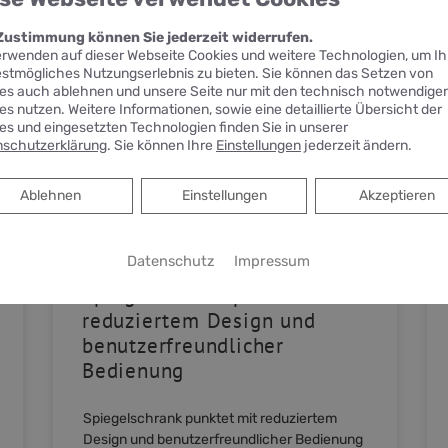
 Zustimmung können Sie jederzeit widerrufen.
erwenden auf dieser Webseite Cookies und weitere Technologien, um I
estmögliches Nutzungserlebnis zu bieten. Sie können das Setzen von
es auch ablehnen und unsere Seite nur mit den technisch notwendige
es nutzen. Weitere Informationen, sowie eine detaillierte Übersicht der
es und eingesetzten Technologien finden Sie in unserer
schutzerklärung
. Sie können Ihre
Einstellungen
jederzeit ändern.
Ablehnen
Ablehnen
Einstellungen
Akzeptieren
Datenschutz
Impressum
KEUCO PHÖNIX –
Spiegelschrank punktet mit
reduziertem Design und
benutzerfreundlicher
Bedienung
Spiegelschrank punktet mit reduziertem
Design und benutzerfreundlicher Bedienung