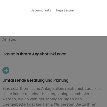
Das Rundum-sorglos-Paket für Bad Fallingbostel
Datenschutz
Impressum
Sie wollen nachhaltig heizen? Sie beschäftigen sich mit
den Möglichkeiten einer Solarheizung? Marco
Gensleitner Installateur- und Heizungsbauermeister ist
Ihr Experte für die Planung und Installation von
Solarheizungen, von der ersten Beratung bis zur fertigen
Anlage.
Das ist in Ihrem Angebot inklusive:
Umfassende Beratung und Planung
Eine solarthermische Anlage allein reicht nicht aus – sie
sollte immer mit einer Heizungsanlage kombiniert
werden, die an weniger sonnigen Tagen den
Energiebedarf decken kann. Wir beraten Sie zu Ihren